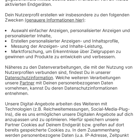
eingerichtet.
Anzeige
Weitere Meldungen aus Leverkusen
Anzeige
Große Nachfrage beim Deutschlandticket in
Leverkusen
Außenlandung von Segelflugzeug in Leverkusen
Leverkusener Dhünndeich wird wohl im Mai fertig
Anzeige