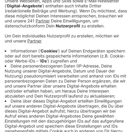
offenbar eskaliert.
Veröffentlicht:
Sonntag, 30.04.2023 15:16
Anzeige
Nach ersten Ermittlungen steht der Kiosk-Angestellte
im Verdacht, auf den 35-Jährigen eingestochen und ihn
so tödlich verletzt zu haben. Polizei und
Rettungskräfte hatten noch vor Ort
Reanimationsmaßnahmen eingeleitet, allerdings ohne
Erfolg. Der 35-Jährige ist noch vor Ort gestorben. Der
58-jährige Angestellte des Kiosks wurde noch am
Tatort festgenommen. Er sitzt jetzt in
Untersuchungshaft. Polizei und Staatsanwaltschaft
werfen ihm Totschlag vor. Die genauen Hintergründe
der Tat und des Streits sind noch unklar. Für die
weiteren Ermittlungen wurde eine Mordkommission