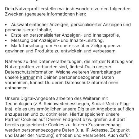
Weitere Meldungen aus Leverkusen
Anzeige
Leverkusener Bürgerbüro öffnet später
Stadt nutzt Ferien für Sanierungen in Leverkusener
Schulen
OB Richrath fordert mehr Entlastung für Leverkusener
Gastro
Anzeige
Anzeige