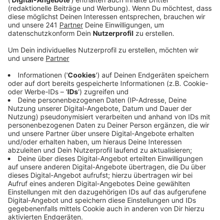
erhalten.
Veröffentlicht:
Mittwoch, 02.08.2023 06:38
Anzeige
Nach der Fertigstellung des ersten Teils, die Ende
dieses Jahres erfolgen soll, wird der Verkehr von der
alten auf die neue Rheinbrücke umgelegt, um dann im
Anschluss die alte Brücke abzureißen und an gleicher
Stelle das neue Bauwerk zu errichten. Vor allem für
den Schwerverkehr wird das eine deutliche Entlastung
sein. Damit rücke die Fertigstellung Ende 2027 näher,
heißt es aus dem Bundesverkehrsministerium.
Anzeige