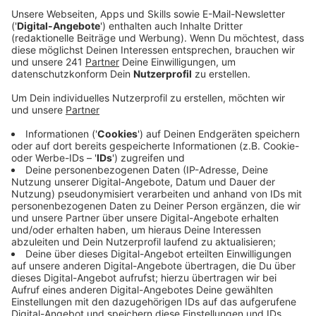
Veröffentlicht:
Dienstag, 01.10.2024 15:20
Anzeige
Reparaturen und Reinigung in den
Herbstferien
Anzeige
Das bleibt in den Herbstferien für Besucher
geschlossen, auch hier geht es um Wartungs- und
Reparaturarbeiten. Ein besonderes Augenmerk liegt
dabei auf der intensiven Grundreinigung aller
Schwimmbecken. Aber auch die technischen und
baulichen Anlagen von Schwimmhalle und
Umkleidebereichen werden überprüft. Am 26. Oktober