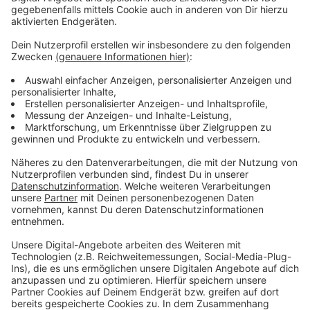
soll das Bad planmäßig wieder öffnen. Beim
CaLevornia musste der Schließungszeitraum gerade
allerdings eine Woche verlängert werden.
Anzeige
Weitere Meldungen aus Leverkusen
Anzeige
Neuer Rheinlandtarif: Günstiger Pendeln in
Leverkusen?
Arabischer Konzern soll Leverkusener Covestro
übernehmen
Leverkusen: Neue Öffnungszeiten im Bürgerbüro
Luminaden