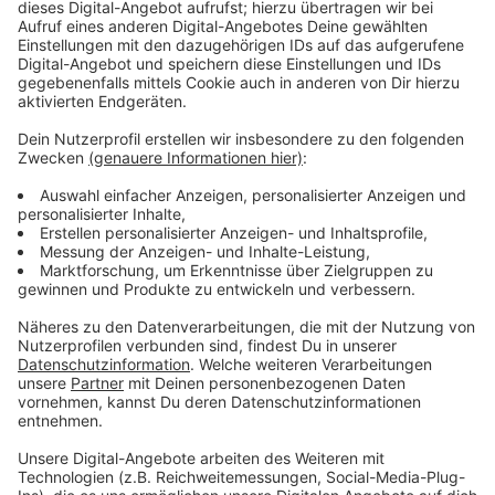
Dauer
Anzeige
Die Baustelle ist eine von mehreren Teilabschnitten –
nicht alle bedeuten aber immer eine Vollsperrung.
Dennoch dauert die Sanierung: die Stadt plant
Sperrungen bis Ende Oktober 2026. Während der
gesamten Zeit werden die Linienbusse 202, E12 und
N22 über die Mühlheimer Straße umgeleitet. Die Linie
227 fährt über die Bensberger Straße. Die
Ersatzhaltestellen auf der Mühlheimer Straße (nur in
Richtung Opladen) und auf der Bensberger Straße
werden auf Höhe der Einmündung Saarstraße
eingerichtet. Mehr Infos findet ihr
hier
.
Anzeige