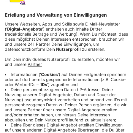
euch erreichbar.
Veröffentlicht:
Freitag, 21.11.2025 16:43
Anzeige
Baumaßnahmen
Anzeige
Zuerst sollen in den jeweiligen Abschnitten die
Gehwege erneuert werden, dafür müssen unter
anderem auch die Grünflächen rund um die Bäume
entsiegelt werden. Sind die Arbeiten erledigt, soll die
Straße abgefräst, die Entwässerung verändert und
anschließend neuer Asphalt aufgebracht werden.
Anzeige