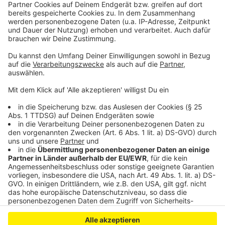
Winterwetter in Leverkusen: Polizei verzeichnet mehr
Unfälle - TBL mit Winterdienst zufrieden
Blutbuche im Schlosspark Morsbroich umgekippt - sie
soll dort zerfallen
Fischotter-Nachwuchs im Wildpark Reuschenberg
Anzeige
Anzeige
Anzeige