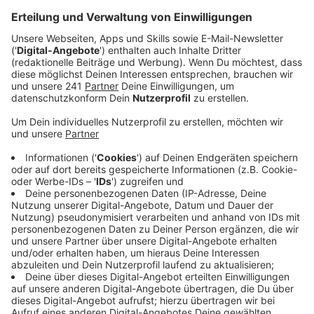
Patentverletzungen bei der Entwicklung.
Veröffentlicht:
Mittwoch, 07.01.2026 11:17
Anzeige
Für den Bayer Konzern geht es bald in den USA wieder
vor Gericht. Allerdings als Kläger. Und es geht dabei um
Corona-Impfstoffe. Die Klage richtet sich gegen die
Firmen Biontech, Pfizer und Moderna. Die hatten
während der Pandemie Covid-Impfstoffe entwickelt.
Aber: dabei sollen sie eine Technologie der Bayer-
Tochter Monsanto kopiert haben. So sieht es Bayer.
Anzeige
Streit um mRNA-Techologie