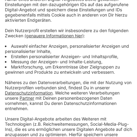
Anzeige
Monsanto habe in den 80er Jahren ein Verfahren
entwickelt und patentieren lassen, um Nutzpflanzen
widerstandsfähiger zu machen. Dafür wird das
genetische Material mRNA stabilisiert. Die
Impfstoffe, um die es geht, arbeiten ebenfalls mit
mRNA. Sollte Bayer Erfolg mit seiner Klage haben,
würden die Impfstoffe aber nicht verboten. Die
Angeklagten müssten dann Schadenersatz zahlen.
Anzeige
Weitere Meldungen aus Leverkusen
Anzeige