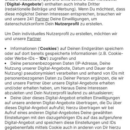
Rampe am Bahnhof lange nicht beleuchtet
gewesen.
Veröffentlicht:
Freitag, 03.02.2023 12:36
Anzeige
Jetzt müssen erst noch technische Anpassungen
erfolgen, sodass das Licht nicht rund um die Uhr
angeschaltet ist. Die Beleuchtung der anderen Seite,
also vom Radparkhaus kommend, soll zukünftig noch
durch die Beleuchtung des Parkhauses verstärkt
werden. Um Vandalismus und Angsträumen
vorzubeugen, wird im Brückenpark außerdem nicht nur
die Campusbrücke beleuchtet, sondern auch die
Rasenfläche. Eine Radio Leverkusen-Hörerin hatte sich
mit ihrer Beobachtung an uns gewandt.