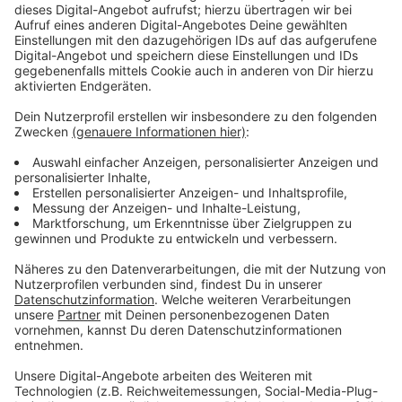
Täterbeschreibung und Zeugenhinweise
Anzeige
Auf der Suche nach dem Täter war die Polizei am
Sonntagabend zeitweise auch mit einem
Hubschrauber über Leverkusen im Einsatz – allerdings
ohne Erfolg. Wer Informationen zu dem Täter hat, wird
gebeten, sich bei der Polizei zu melden: Rufnummer
0221 229-0 oder per E-Mail an
poststelle.koeln@polizei.nrw.de entgegen.
Der Täter wird als schmal und etwa 1,75 Meter groß
beschrieben. Er soll zur Tatzeit einen schwarzen
Kapuzenpullover mit weißer umrandeter Aufschrift im
Brustbereich, ein schwarzes Basecap, schwarze
Handschuhe und eine goldfarbene Armbanduhr
getragen haben.