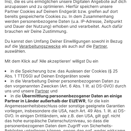
Anzeige
Weitere Meldungen aus Leverkusen
Anzeige
Leverkusener Fußballstar: Kein Urteil im Fall Jonatahn
Tah
Rauchsäule über Leverkusen: Auto auf A1 ausgebrannt
Immer mehr Väter in Leverkusen beantragen Elternzeit
Anzeige