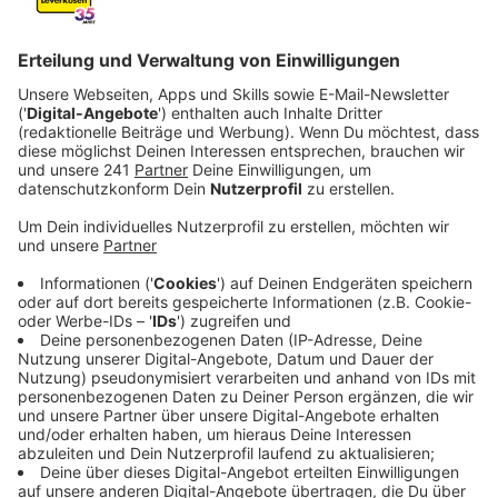
Veröffentlicht:
Montag, 29.05.2023 23:55
Anzeige
Gegen 22.45 Uhr war der dunkel gekleidete und
maskierte Täter den Verkaufsraum gekommen und
hatte Bargeld und Zigaretten gefordert. Den 21-
jährigen Tankstellen-Mitarbeiter hat er dabei mit einer
Pistole bedroht. Seine Beute packte er daraufhin in
einen Stoffbeutel und flüchtete laut Polizei zu Fuß in
Richtung Fixheide. Hier ist er dann in Höhe der
Bushaltestelle "Maria-Terwiel-Straße" in ein Gebüsch
verschwunden.
Anzeige