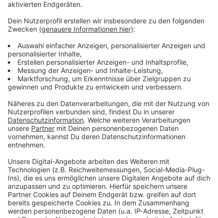
Anzeige
Mehr Meldungen von hier:
Anzeige
Müllgebühren in Leverkusen sollen steigen
Leverkusen: Verdi ruft zum nächsten Warnstreik auf
Leverkusener fährt betrunken durch Fast-Food-Drive-
In
Anzeige