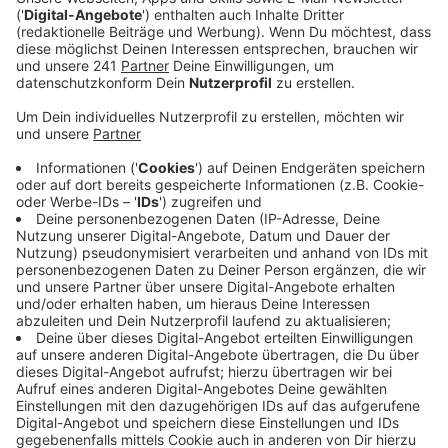
Sponsorings ist der Bierbörsen-Montag jetzt
gerettet. Das hat Veranstalter Werner Nolden
mitgeteilt.
Veröffentlicht:
Montag, 27.11.2023 12:48
Anzeige
Bei der Bierbörse 2024 wird es demnach einen
Sparkassen-Montag geben, damit das traditionelle
Konzert von Guildo Horn stattfinden kann. Eine weitere
gute Nachricht habe man jetzt von der Stadt
Leverkusen bekommen: Ein Teil der Bierbörsen-Stände
kann im kommenden Jahr wieder auf der
Kastanienallee stehen. Die Stadt hat ihre
Unterstützung zugesagt, damit die Bierbörse die
Fläche trotz strenger Umweltauflagen und
Mehrkosten nutzen kann.