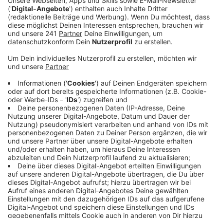
Anzeige
Staus im Berufsverkehr oder volle Bahnen – das ist bei
einer Pendlerstadt wie Leverkusen keine
Überraschung. Insgesamt pendeln fast 44.000
Leverkusener täglich aus der Stadt raus. Das sind
1.000 mehr als noch im Vorjahr. Mehr als jeder dritte
Pendler bei uns in der Stadt arbeitet laut Statistik in
Köln. Und von dort kommen auch die meisten
Einpendler. Fast 11.000 Kölner haben demnach ihren
Job in Leverkusen. Aber auch immer mehr Menschen
aus Düsseldorf, Bergisch Gladbach und Langenfeld
pendeln zu uns. Insgesamt sind unter den Pendlern
laut Statistikern mehr Männer als Frauen.