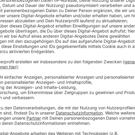
Anzeige
Florian Wirtz und Jonas Hofmann sorgten für die Tor
bereits den fünften Sieg im fünften Heimspiel und ble
ungeschlagen. Für Bayer Leverkusen geht es nun in d
zweiten Runde des DFB-Pokals muss die Werkself a
in der Bundesliga trifft man am Samstag auf die TS
Anzeige
Mehr Meldungen aus Leverkusen
Anzeige
Schwangere Frau in Leverkusen-Rheindorf erstoche
Opladen Plus ärgert sich über Leverkusener Baustel