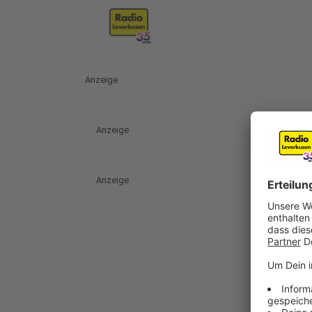
Anzeige
Anzeige
Anzeige