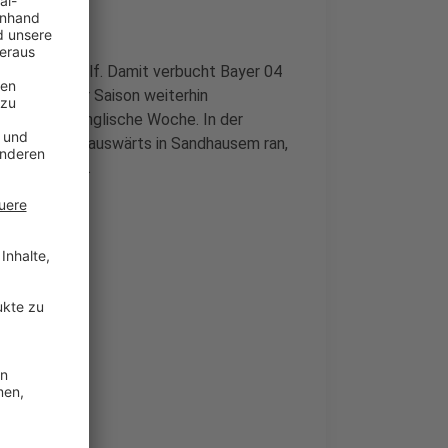
e der Werkself. Damit verbucht Bayer 04
ibt in dieser Saison weiterhin
ie nächste englische Woche. In der
m Mittwoch auswärts in Sandhausem ran,
G Hoffenheim.
n
len