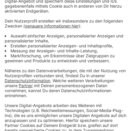
trotzdem freut es sich, wenn gerade jetzt
Daheimgebliebene zur Spende vorbeikommen.
Hier
findet ihr immer die Übersicht über Spendetermine in
Leverkusen.
Anzeige
Weitere Meldungen aus Leverkusen
Anzeige
Leverkusener Kliniken: weniger Betten, aber mehr
Patienten
Bei Leverkusen erwischt: Haftstrafe für
Drogenschmugglerin
Leverkusener Grundschule verteilt Spenden aus
Sponsorenlauf