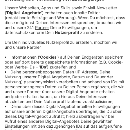
länger bleiben.
Veröffentlicht:
Mittwoch, 24.07.2024 12:24
Anzeige
Der Blutspendestore in der Rathaus-Galerie läuft über
ein halbes Jahr nach Eröffnung weiter gut. Diese gute
Bilanz hat das DRK jetzt gegenüber RL gezogen.
Deshalb soll er auch mindestens bis Ende des Jahres
dort bleiben. Nach wie vor kämen dort viele Menschen
vorbei. Von allen seinen Stores dieser Art laufe er
sogar am besten. Besonders freut sich das DRK
darüber, dass viele Menschen vorbeikommen, die zum
ersten Mal Blut spenden. Und von denen kämen die
meisten auch wieder. Jetzt in den Sommerferien gibt
es traditionell weniger Terminbuchungen. Noch muss
das DRK nach eigenen Angaben keinen Alarm schlagen,