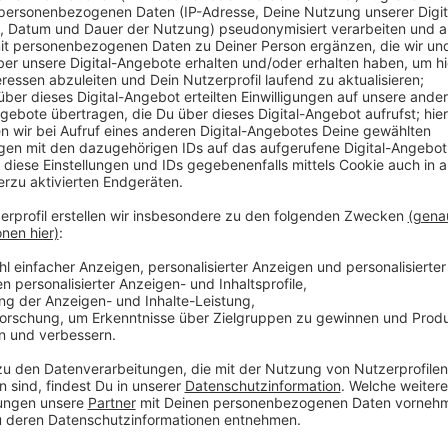
Anzeige
Rund die Hälfte waren auf dem Dhünn-Radweg unterwe
der Wiesenstraße und auf der Balkantrasse. Die schl
weiter, dass die Radwege nicht mehr zeitgemäß sind 
schlechten Zustand. Die Stadt müsse unbedingt nac
Deutsche Fahrrad Club Leverkusen.
Anzeige
Weitere Meldungen
Anzeige
Gutachten für Leverkusener Currenta steht aus
Leverkusen: Grüne fordern Umbaumaßnahmen