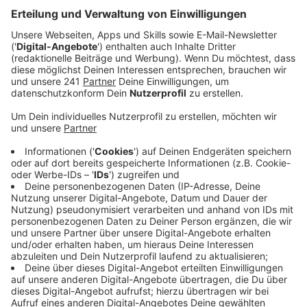
Anzeige
Leverkusen wurde für sein herausragendes Konzept
zur Information der Bevölkerung im Krisenfall mit dem
"European Climate Adaption Award" ausgezeichnet. Ein
externes Gutachter-Gremium lobte die Stadt als "Best
Practice-Beispiel" für andere Kommunen. Seit 2020
arbeitete Leverkusen an der Zertifizierung, die eine
umfassende Analyse der Klimawirkungen und eine
Bestandsaufnahme der Klimaschutzmaßnahmen
erforderte. Das positive Ergebnis zeigt, dass
Leverkusen auf einem guten Weg ist, so das
zuständige Gremium.
Anzeige