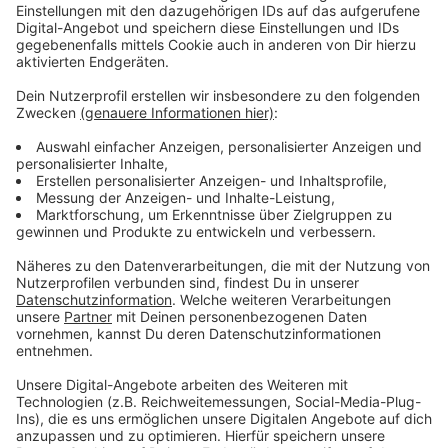
Auszeichnung für vorbildliche
Klimaanpassung
Anzeige
Leverkusen hat sich durch seine vorbildlichen
Maßnahmen zur Klimaanpassung hervorgetan. Die
Stadt analysierte ihre Klimawirkungen und entwickelte
ein zukunftsorientiertes Konzept, das nun als Vorbild
für andere Kommunen dient.
Anzeige
Weitere Meldungen aus Leverkusen
Anzeige
Löschwasser-Ermittlungen gegen Currenta eingestellt