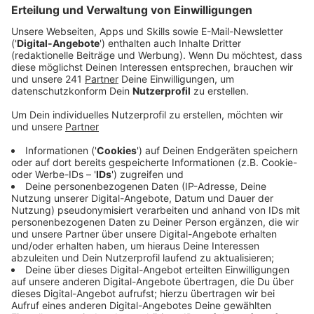
Veröffentlicht:
Dienstag, 17.01.2023 15:10
Anzeige
Mit dem vielen Wasser, das der Rhein aktuell führt,
wird auch viel Treibgut aus dem vergangenen
trockenen Sommer aufgeschwemmt. Zuletzt war die
Fähre von Holz und Ästen derart eingekesselt, dass
ein Spezialschiff des Bundes zu ihrer Befreiung
angefordert werden muss. Wann das kommen kann, sei
aber bisher unklar, so der Fährbetreiber. Weiterhin
werde die Fähre aber vorerst nur Tageslicht fahren, da
die Fährführer bei so viel Treibgut freie Sicht
benötigen.
Anzeige