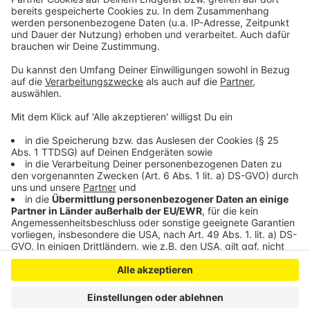
Leverkusen rüstet sich für Regen
Hochwasserschutz wird ausgeweitet
Arbeiten am Dhünndeich fast fertig
Anzeige
Anzeige
Anzeige
Anzeige