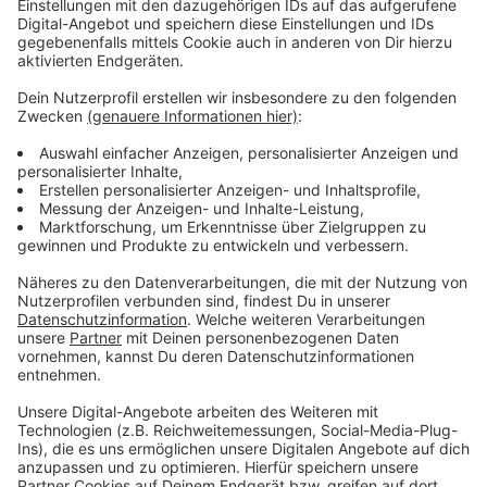
Wupperverband lässt Wasser aus Talsperren
Anzeige
Auch der Wupperverband ergreift Maßnahmen. Damit
die Talsperren weiter genug Wasser auffangen
können, lässt der Verband aktuell mehr Wasser
abfließen. Dadurch bleibt auch der Pegel der Wupper
weiterhin erhöht. Es ist aber alles im grünen Bereich, so
der Verband.
Anzeige
Weitere Meldungen aus Leverkusen
Anzeige