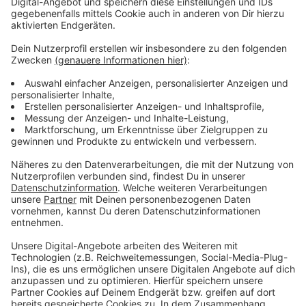
Straße ein, wurde jedoch vom Wachdienst entdeckt
und floh auf einem Fahrrad. Nur kurze Zeit später
versuchte er, in eine Pizzeria auf der Altstadtstraße
einzubrechen. Hierbei schlug er die Scheibe des Lokals
ein und versuchte, ein Feuer zu legen, bevor er von der
Polizei festgenommen wurde.
Anzeige
Weitere Meldungen aus Leverkusen
Anzeige
Stadt will Gewalt gegen Beschäftigte in Zukunft
genau erfassen
Jetzt für Ugly Christmas Sweater Run anmelden
Warnung vor Telefonbetrügern in Leverkusen