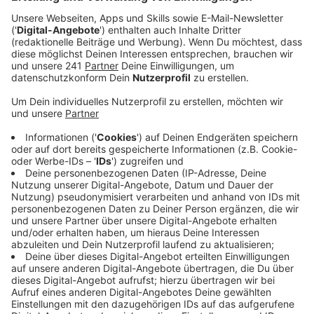
Anzeige
Die Polizei hat am Montag, dem 07. Oktober 2024, in
Opladen einen 33-jährigen Mann festgenommen, der
für zwei Einbruchversuche verantwortlich sein soll. Der
Mann befindet sich derzeit in Untersuchungshaft.
Anzeige
Einbruch in Büro und Pizzeria
Anzeige
Der erste Einbruch ereignete sich in den frühen
Morgenstunden des 07. Oktober 2024. Der
Verdächtige brach in ein Büro auf der Düsseldorfer