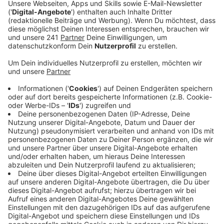
Veröffentlicht:
Freitag, 23.01.2026 12:14
Anzeige
Minijobber bekommen durch den neuen Mindestlohn
jetzt 1,08€ mehr pro Stunde. Ob dieses Geld aber
wirklich ankommt, da hat die Gewerkschaft ihre
Zweifel. Deshalb rät sie allen Arbeitnehmern ganz
genau auf ihre Lohnabrechnung zu schauen und zu
checken, ob wirklich mehr Geld angekommen ist.
Besonders solle laut NGG auf die Arbeitszeit geachtet
und überprüft werden, ob diese mit den tatsächlich
geleisteten Stunden übereinstimmt. Um Minijobber zu
schützen fordert die Gewerkschaft eine stärkere
Kontrolle der Betriebe von Politik und Zoll. Insgesamt
arbeiten nach Angaben der NGG rund 14.300
Menschen in einem Minijob bei uns in der Stadt.