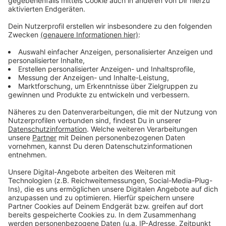
Anzeige
Weitere Meldungen aus Leverkusen
Anzeige
Flüchtlingsunterkunft in Leverkusen soll saniert
werden
Nach Zählung: Artenvielfalt der Vögel in
Leverkusen
Unsicherheit bei Leverkusener Unternehmen
wegen US-Zöllen
Anzeige