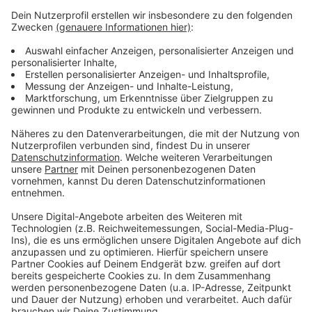
Neue Betriebshöfe der Wupsi - Einigung im
Ausschuss
Leverkusen-Küppersteg: Kreuzung gesperrt
Bayer 04 Leverkusen nimmt einen Punkt aus der
Bretagne mit
Anzeige
Anzeige