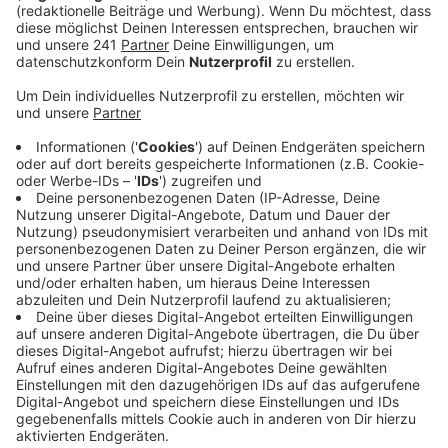
Wenn Fahrräder zu lange in der Gegend rumstehen,
können sie zu Fundsachen erklärt werden. Daher gibt
es am 24. Oktober 2024 die Möglichkeit, günstig
gefundene Räder zu ersteigern. Die Stadt veranstaltet
um 14:00 Uhr eine Auktion in Küppersteg, genauer in
der Kita Kerschensteiner Straße. Dort kann
mitgeboten und ausschließlich mit Bargeld bezahlt
werden. Wer verhindern will, dass das eigene Fahrrad
einmal bei so einer Auktion landet, kann beim
Fachbereich Straßenverkehr der Stadt seine
Besitzansprüche rechtzeitig geltend machen.
Anzeige
Weitere Meldungen aus Leverkusen
Anzeige