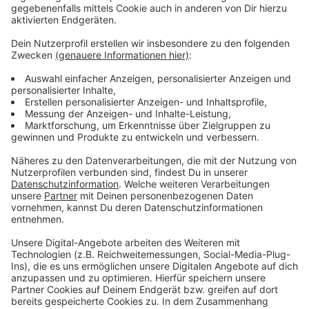
stehen Bewerbungen für 2036, 2040 oder 2044.
Anzeige
Weitere Meldungen aus unserer Stadt
Anzeige
Klinikum Leverkusen weitet Notfallversorgung aus
Brand in den Luminaden: Feuerwehr Leverkusen im
Einsatz
Leverkusen: Bayer Giants starten in
Meisterschaftsfinale
Anzeige