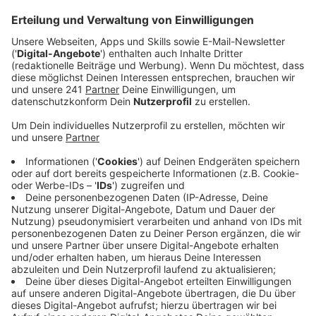
Plätze – konkret Platz 73 von 82.
Veröffentlicht:
Donnerstag, 19.09.2024 11:46
Anzeige
Wie viele Behördengänge können online statt im
Bürgerbüro erledigt werden? Wie hoch ist der Anteil an
E-Fahrzeugen? Und kann das Parkticket mit dem
Handy bezahlt werden? Drei von mehr als 160 Fragen,
die in das Ranking eingeflossen sind. Unterm Strich
sieht das Ranking für Leverkusen eine Menge
Nachholbedarf. Zum Beispiel bei der Zahl von
Ladesäulen für E-Autos.
Anzeige