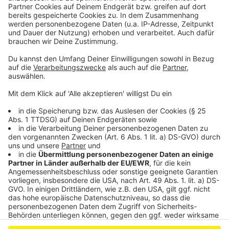
Urteil im Prozess um Messerattacke in Leverkusen
erwartet
Leverkusener Fähre steht bis Freitag weiter still
Anzeige
Anzeige
Anzeige