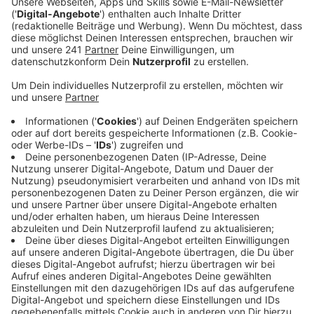
mitgeteilt.
Veröffentlicht:
Freitag, 16.01.2026 14:04
Anzeige
Bereits seit einigen Wochen werden kleineren
Renovierungsarbeiten im Inneren durchgeführt. Die
Baugenehmigungen für die großen Arbeiten seien jetzt
extrem wichtig, um das Projekt voranzutreiben. Da
zukünftig nicht mehr nur ein Geschäft in dem großen
Gebäude sein wird, braucht es auch unterschiedliche
Eingänge. Die zu schaffen sei einer Herausforderung,
so die LEVI. Damit das Sportgeschäft Decathlon einen
separaten Eingang bekommt, wird beispielsweise bald
der Bau einer neuen Außentreppe und eines Aufzuges
starten. Wann genau, steht aber noch nicht fest.