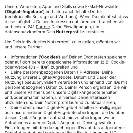
Einzelfällen könne es zwar zu Absagen von
Wunsch-Schulen kommen. Fest stehe aber: Alle
Leverkusener Schülerinnen und Schüler erhalten
einen Platz an der gewünschten Schulform.
Veröffentlicht:
Mittwoch, 08.03.2023 15:58
Anzeige
Insgesamt haben sich für das kommende Schuljahr
etwas mehr als 1.460 Schülerinnen und Schüler an den
weiterführenden Schulen in Leverkusen angemeldet –
davon haben rund 80 einen sonderpädagogischen
Förderbedarf. Hier muss die Stadt jetzt schauen, wie
viele davon welche Schule aufnimmt. Davon seien die
zulässigen Klassengrößen abhängig, heißt es. Erst
wenn das klar ist, können die Schulen ihre Zu- oder
Absagen verschicken. Einzig und allein an der