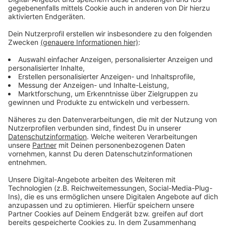
Gesamtschule Schlebusch ist das bereits erfolgt. Weil
die Nachfrage hier besonders hoch ist, werden die
Plätze in einem vorgezogenen Verfahren vergeben.
Demnach sind dieses Jahr rund 150 Kinder abgelehnt
worden.
Anzeige
Weitere Meldungen aus Leverkusen
Anzeige
Das ist die Frauenquote in Leverkusens größten
Unternehmen
Ausbau des Rennbaum-Kreisels steht bevor
Galeria-Schließung könnte zu Problemen führen