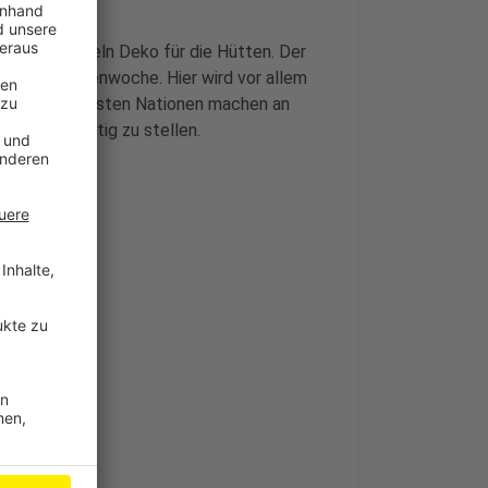
en und basteln Deko für die Hütten. Der
iel der Ferienwoche. Hier wird vor allem
terschiedlichsten Nationen machen an
 Projekte fertig zu stellen.
nde