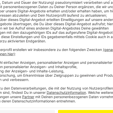
Sie bauen zum Beispiel kleine Ziegelhütten und Lamp
Name Zusammenland ist auch gleichzeitig schon ein Z
Fokus auf Zusammenhalt gesetzt. Kinder aus den un
dem Projekt mit. Bis Freitag haben sie noch Zeit, ihre
Anzeige
Mehr Meldungen aus Leverkusen
Anzeige
So viel wurde in Leverkusen geradelt
Weniger Studenten in Leverkusen - das sind die Grü
Durch Leverkusen fahren bald neue S-Bahnen