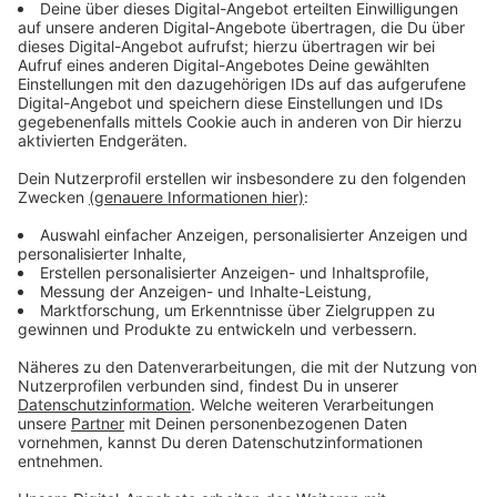
Anzeige
Die gefundene Flüssigkeit könnte gefährlich werden,
wenn sie mit der Atmosphäre in Berührung kommt. Aus
diesem Grund wurde ein großzügiger Sicherheitsradius
um die Halle gezogen. Sachverständige haben den
Radius inzwischen verkleinert, und seit dem 9.
November 2024 wird der Stoff auf dem Werksgelände
neutralisiert, um ihn danach sicher entsorgen zu
können.
Anzeige
Unterstützung durch externe Experten
Anzeige