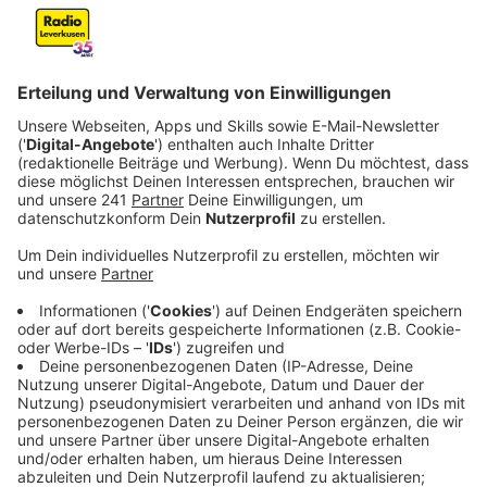
Veröffentlicht:
Dienstag, 12.11.2024 06:42
Anzeige
Nach dem Großbrand bei Dynamit Nobel in Manfort
können Ende der Woche die Ermittlungsarbeiten vor
Ort fortgesetzt werden. Das Unternehmen bestätigte
dies auf Nachfrage von Radio Leverkusen. Die
Arbeiten mussten unterbrochen werden, da in der
abgebrannten Produktionshalle eine gefährliche
Substanz gefunden wurde, die zunächst entsorgt
werden muss.
Anzeige
Gefährliche Substanz entdeckt