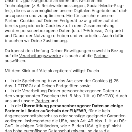
Dynamit Nobel hat externe Experten zur
Unterstützung hinzugezogen, um sicherzustellen, dass
die Entsorgung ohne Beeinträchtigungen für die
Nachbarschaft erfolgt. Voraussichtlich morgen (13.
November 2024) soll die Substanz vollständig
neutralisiert sein, sodass Ermittler und Aufräumtrupps
wieder ins Gebäude können.
Anzeige
Weitere Meldungen aus Leverkusen
Anzeige
Aufbau für die Weihnachtsmärkte in Leverkusen läuft
Leverkusen: Hitdorfer Fähre fährt nur eingeschränkt
Polizei zufrieden mit 11.11. in Köln