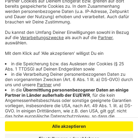
Leverkusener Partnerstadt: Delegation aus Nikopol zu
Gast
A59: Vollsperrung zwischen Düsseldorf und
Leverkusen
Anzeige
Anzeige
Anzeige
Anzeige