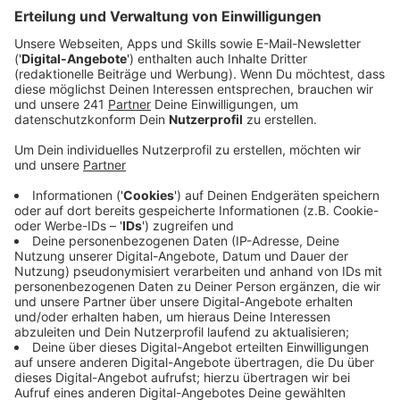
Anzeige
Leverkusen in Sachen Ladepunkte weit
zurück
Anzeige
Der VDA hat verglichen, wie viele E-Autos sich im
Schnitt einen Ladepunkt teilen müssen. In Leverkusen
kommen auf einen Ladepunkt fast 40 gemeldete E-
Autos. Das bedeutet Platz 390 von 399 Städten und
Landkreisen.
Anzeige
Geringe Ladestation-Dichte erschwert