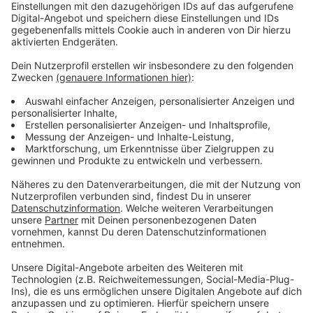
Mobilitätswende
Anzeige
Der VDA meint: ohne genügend Ladepunkte wird der
Umstieg von Verbrenner auf Elektroauto nicht
attraktiv. Allerdings sind in der Statistik keine privaten
Ladestationen aufgeführt.
Anzeige
Weitere Meldungen aus Leverkusen
Anzeige
Autobahnausbau in Leverkusen: Bayer 04 ringt um
Parkplätze