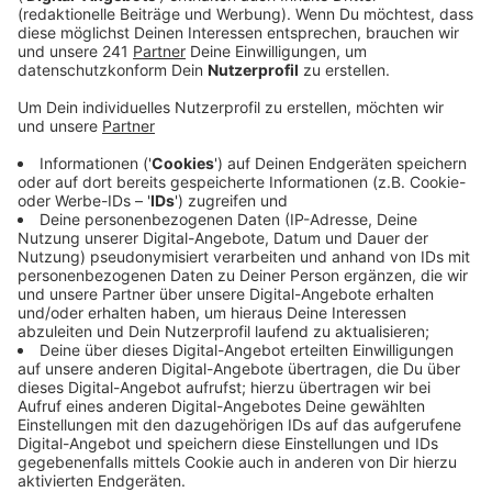
Unternehmens. Dem US-Amerikaner sei vor allem
wichtig, dass sich die Mitarbeiter verantwortlich
fühlen und den Willen haben, die Dinge so zu
machen, als sei es ihr eigenes Unternehmen.
Veröffentlicht:
Donnerstag, 06.04.2023 10:35
Anzeige
Sich mit ihrem Job verbunden fühlen. Das sei nicht
immer so in großen Unternehmen. Zuletzt hatten
einige Investoren immer wieder die Aufspaltung des
Pharmariesen gefordert. In der Hoffnung, dass die
Aktienkurse steigen, wenn zum Beispiel das Geschäft
mit rezeptfreien Arzneimitteln abgetrennt wird.
Anzeige