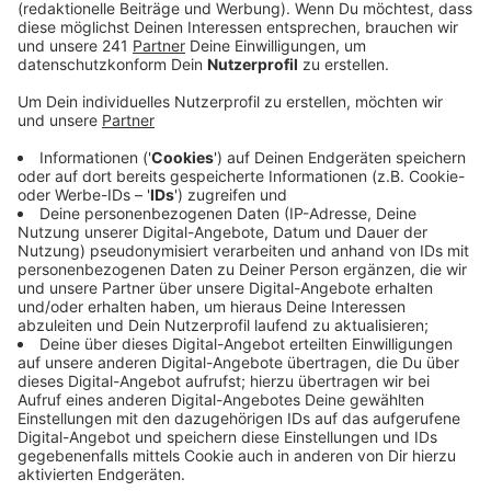
dem Schüler ihre Stärken und Potenziale besser
erkunden und reflektieren sollen.
Veröffentlicht:
Dienstag, 02.09.2025 12:14
Anzeige
Das neue Verfahren soll den Eltern, Kindern und
Lehrern bei verschiedenen Infoabenden vorgestellt
werden, um die Schüler unterstützen zu können. Mehr
Infos und die Termine zu den Elternabenden findet ihr
hier
.
Anzeige
Weitere Meldungen aus Leverkusen
Anzeige