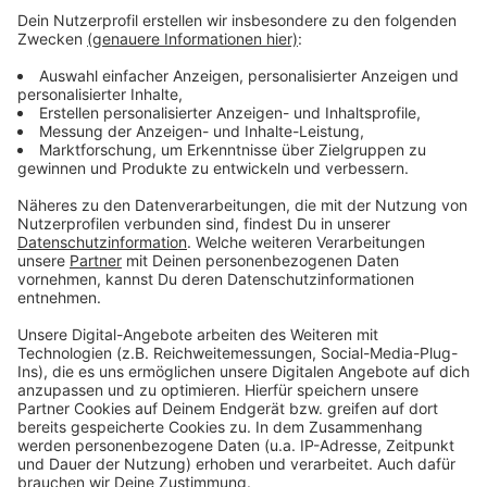
Neues Wehrdienst-Modell: Was das für Leverkusen
bedeutet
Leverkusen: Unklarheiten wegen Gratis-
Parktickets der Stadt
Wilder Deadline-Day bei Bayer 04 Leverkusen
Anzeige
Anzeige
Anzeige