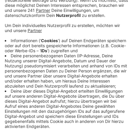
Anzeige
Tests an den Sprinkleranlagen
Anzeige
Wegen Bedenken nach einem Brandschutzgutachten
mussten die Sprinkleranlagen getestet werden. Jetzt
sind alle 650 Parkplätze pünktlich zum
Weihnachtsgeschäft wieder freigegeben.
Anzeige
Weitere Meldungen aus Leverkusen
Anzeige