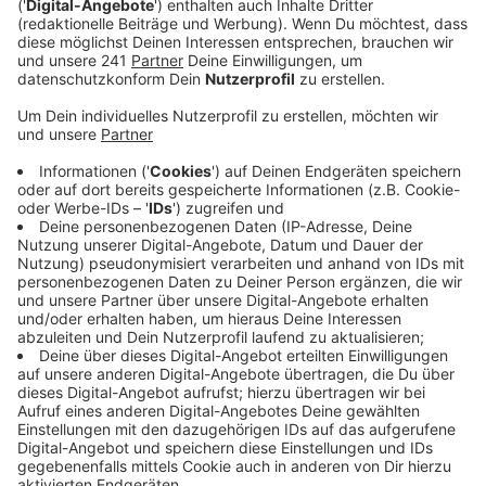
Anzeige
Im Herbst vergangenen Jahres hatte das Amt einen
höheren PCB-Gehalt in Löwenzahnpflanzen
festgestellt und daraufhin zu Forschungszwecken
Grünkohl gepflanzt – in den Blättern können
Schadstoffe besonders gut nachgewiesen werden.
Erste Ergebnisse im Februar hatten ergeben, dass die
giftigen chemischen Verbindungen vermutlich nicht
aus dem Boden stammen, sondern aus der Luft. Um
das genauer festzustellen, startet jetzt die zweite
sogenannte „Grünkohlexposition“. Für die Neustadt gilt
weiterhin, dass selbst dort gepflanztes Gemüse wie
Mangold, Pflücksalate oder Grünkohl vorsichtshalber
nur in geringen Mengen gegessen werden sollte.