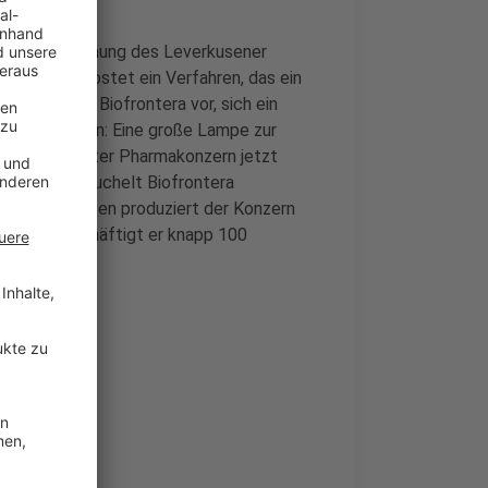
die Finanzplanung des Leverkusener
en Dollar kostet ein Verfahren, das ein
t. Er wirft Biofrontera vor, sich ein
 zu verletzen: Eine große Lampe zur
l der Manforter Pharmakonzern jetzt
n. Dabei strauchelt Biofrontera
ahlungsleuchten produziert der Konzern
rkusen beschäftigt er knapp 100