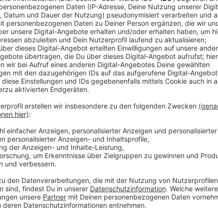
Eine Patentklage aus Amerika bringt neue Unruhe in 
Pharmaunternehmens Biofrontera. Geschätzt 5 Million
noch unbekannter Konkurrent aus den USA gestartet ha
Produkt bei ihm abgeschaut zu haben und das Patent
Bestrahlung, die Hautkrebs bekämpft. Deswegen wil
seinen Geschäftsplan fürs laufende Jahr überarbeite
wirtschaftlich schon seit längerem. Neben den Betr
auch andere Medikamente gegen Hautkrebs, in Leve
Mitarbeiter.
Anzeige
Weitere Meldungen aus Leverkusen
Anzeige