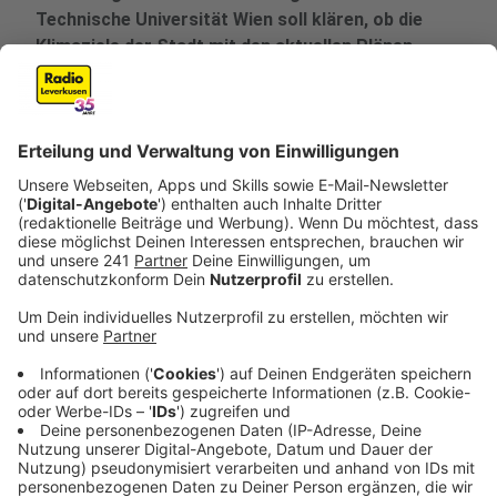
Technische Universität Wien soll klären, ob die
Klimaziele der Stadt mit den aktuellen Plänen
überhaupt erreichbar sind.
Veröffentlicht:
Freitag, 09.01.2026 16:27
Anzeige
Inhalte des Gutachtens
Anzeige
Im Fokus des Gutachtens stehen die Auswirkungen
des Autobahnausbaus auf verschiedene Bereiche:
Umwelt und Stadtökologie: Welche Folgen hat
der Ausbau für die Natur und das städtische