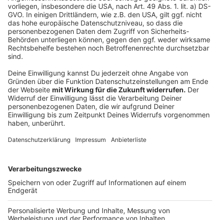
Anzeige
Wilder Parkplatz am Bahnhof Opladen wird gesperrt
Studie: Tausende Tonnen Müll treiben im Rhein an
Leverkusen vorbei
Käthe-Kollwitz-Gesamtschule: Standorte sollen
zusammenziehen
Anzeige
Anzeige