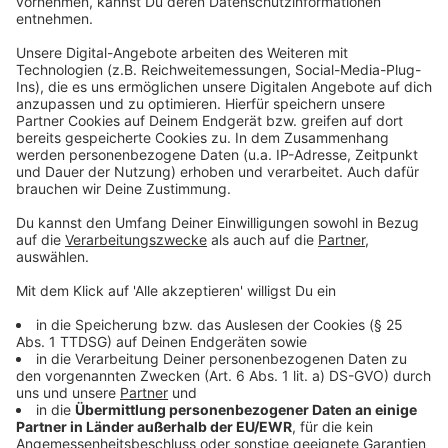
Die Ergebnisse des Gutachtens werden Ende des
Jahres 2026 erwartet. Sie könnten noch in das
laufende Planfeststellungsverfahren einfließen und
möglicherweise Einfluss auf die endgültigen
Entscheidungen nehmen.
Allerdings stehen die Chancen für größere Änderungen
nicht besonders gut. Das Bundesverkehrsministerium
hat bereits eine Tunnellösung für die A1 zwischen der
Rheinbrücke und dem Kreuz Leverkusen
ausgeschlossen. Dennoch hofft die Stadt, dass das
Gutachten zumindest zu einem kleineren Ausbau
führen könnte.
Anzeige
Mehr Nachrichten aus Leverkusen