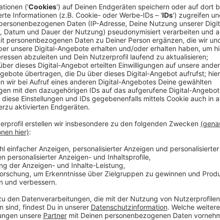
Wie ankommen gegen die Zunahme von Desinformati
einem Recherchewettbewerb möchte der Leverkusen
diese Frage sensibilisieren. Schüler der Klassen 10 bi
oder als Gruppe Beiträge zu den Themen Energiewend
verfassen.
Anzeige
Teilnahme und Preise
Anzeige
Neben der Veröffentlichung ihres Beitrags winkt den
aus Politik und Medien in Berlin. Die Aktion läuft bis
Bewerbungen sind ab
sofort online möglich
.
Anzeige