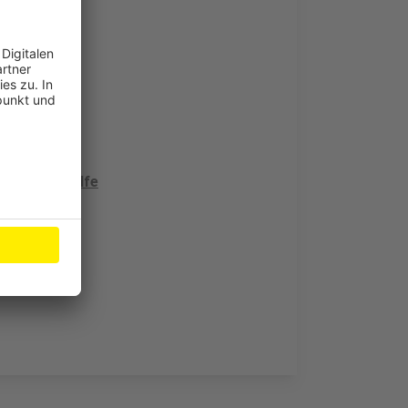
erkusen
brauchen Hilfe
tet