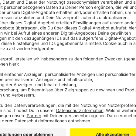
Neben neuem Boden, einem Geländer und mehr Fahrra
Aufenthaltsqualität gehen. Demnach sind verschiebb
den beiden Kränen geplant, außerdem sollen 11 Lic
sorgen. Bis Oktober sollen die Arbeiten abgeschlosse
Kaimauer parken würden, müssen sich bis dahin teilw
Anzeige
Mehr Meldungen aus Leverkusen
Anzeige
"Luisa ist hier" - Klappt der Party-Code in Leverkuse
Das Wochenende in Leverkusen: Viel Alkohol bei Jug
Anzeige