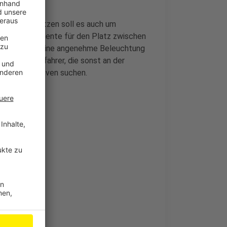
dabstellplätzen soll es auch um
are Sitzelemente für den Platz zwischen
htpunkte für eine angenehme Beleuchtung
n sein. Autofahrer, die sonst an der
eise Alternativen suchen.
n?
endlichen