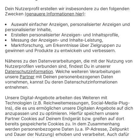
Weitere Meldungen aus Leverkusen
Anzeige
Leverkusener Kinderschutzbund hat viel zu tun
200.000 Euro vom Land für Leverkusener St. Nikolaus-
Kirche
Drogenhandel: Polizei durchsucht Wohnung in
Leverkusen
Anzeige
Anzeige