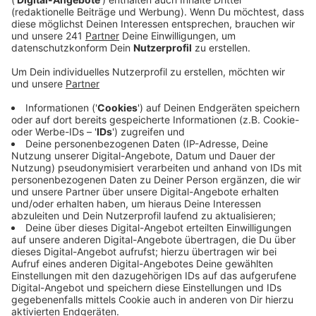
Haltestelle Keupstraße in Köln-Mülheim.
Veröffentlicht:
Freitag, 23.06.2023 06:54
Anzeige
Auch aus Köln kommend endet die Linie 4 dann an der
Keupstraße. Die KVB setzt dafür ab morgen
Ersatzbusse der Linie 104 zwischen den Haltestellen
koelnmesse und Keupstraße ein. Laut KVB kommt es
wegen Arbeiten an den Gleisen zu den
Einschränkungen. Durch die Sanierung sollen
vorbeifahrende Bahnen in Zukunft weniger Lärm
verursachen.
Anzeige