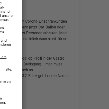
Nach drei Jahren Corona-Einschränkungen
rloren. Und wenn jetzt Cat Ballou oder
em Stand sechs Personen arbeiten. Mein
 das reicht natürlich dann nicht für so
zu melden. Egal ob Profi in der Gastro
Es gibt nur eine Bedingung – man muss
schreibt einfach an:
: 0171-2867837. Bitte gebt euren Namen