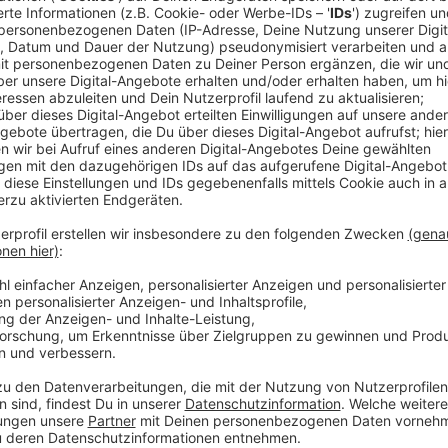
Anzeige
"Das ist ein generelles Problem, das wir haben. 
haben wir natürlich viele von unserem Personal ve
Brings auf der Bühne stehen, dann müssen in jed
Stammpersonal hat sich auch schon gemeldet, aber
eine riesige Veranstaltung."
Der Veranstalter ruft deshalb nochmal dazu auf, sich 
oder Anfänger – das spiele keine Rolle, so Nolden. 
mindestens 16 Jahre alt sein. Um euch zu bewerben, 
info@veranstaltungsbuero.de oder per WhatsApp an
und die Telefonnummer mit an.
Anzeige