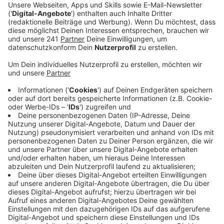
gesorgt. Die Bayer Aktie war am Dienstagabend
kurzzeitig um acht Prozent nach oben
geschossen.
Veröffentlicht:
Donnerstag, 19.02.2026 10:59
Anzeige
Schnelle Ernüchterung
Anzeige
Gestern dann die Ernüchterung: als klar war, dass
weitere Prozesse in den USA durch den
Sammelvergleich nicht komplett ausgeschlossen sind,
stürzte die Bayer-Aktie ab – zeitweise um mehr als 12
Prozent. Mit einem Wert von 45,80 Euro lag sie zum
Börsenschluss gestern auf dem gleichen Niveau wie