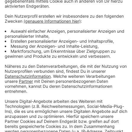
vor dem angeblichen Befreiungsschlag durch den
Milliardenvergleich.
Anzeige
Weitere Meldungen aus Leverkusen
Anzeige
Sanierungs-Stau bei Straßen in Leverkusen
Leverkusen: Hinweissuche der Polizei nach
Motorradunfall
27,3 Tonnen Karnevals-Müll in Leverkusen
Anzeige