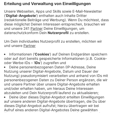
gefahrenen Kilometer auf dem Fahrrad zu
sammeln.
Veröffentlicht:
Mittwoch, 21.05.2025 06:07
Anzeige
Das Stadtradeln wird zweistellig. Auch dieses Jahr
können alle Menschen, die in Leverkusen unterwegs
sind, ihre gefahrenen Fahrradkilometer sammeln, vom
01. Juni an für drei Wochen. Damit findet das
Stadtradeln dieses Jahr schon zum zehnten Mal statt.
Die letzten Ausgaben waren sehr erfolgreich.
Anzeige
Mitmachen alleine oder im Team