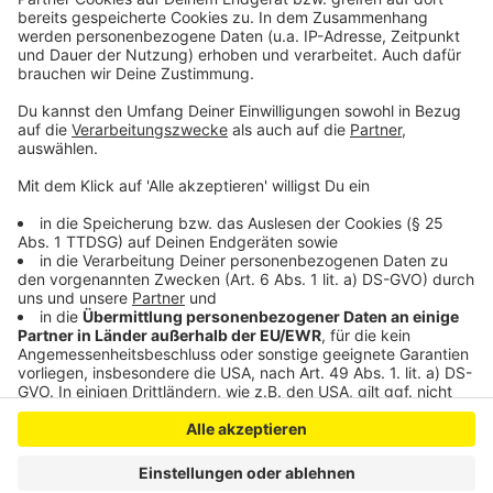
Fast 50 neue E-Busse für die wupsi
Klimawandel und Wälder: Leverkusen bleibt glimpflich
Unfall in Leverkusen: Radfahrer stürzt in Baugrube
Anzeige
Anzeige
Anzeige
Anzeige