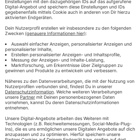
Anzeige
Letztes Jahr wurden insgesamt über 450.000
Kilometer in Leverkusen erradelt und damit eine
Riesenmenge Co2 gespart. Mitmachen könnt ihr
alleine oder in einem Team. Der einfachste Weg,
mitzumachen, ist sich die Stadtradeln-App
runterzuladen. Die sammelt dann automatisch die
gefahrenen Kilometer.
Hier
kommt ihr zum Download
der App.
Anzeige
Weitere Meldungen aus Leverkusen
Anzeige