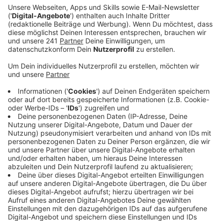
wichtigsten Veränderungen.
Veröffentlicht:
Dienstag, 26.08.2025 12:12
Anzeige
Die Fraktionen bekommen weniger Geld und es werden
weniger verpflichtende Treffen für die Fraktionen
vorgeschrieben. Auch das Geld für kleinere Projekte in
den Stadtteilen wird gekürzt. Außerdem soll es
künftig weniger ehrenamtliche Bürgermeister geben –
mit diesen Maßnahmen wollen Stadt und Rat nun bei
sich selbst sparen. Einige Zahlungen an Ratsmitglieder,
die für ihren Aufwand bezahlt werden, werden
ebenfalls gestrichen oder verringert. Die Ausschüsse,
also die Arbeitsgruppen im Rat, werden kleiner. Ob der
Rat insgesamt weniger Mitglieder haben soll,
entscheidet der dann neue Rat aber erst 2028.