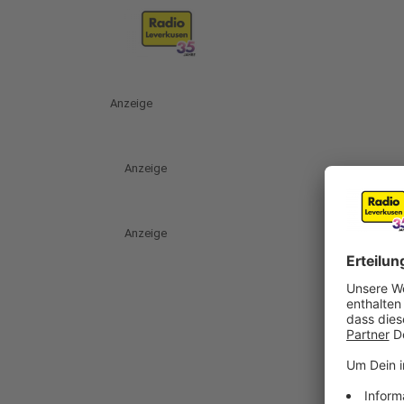
Anzeige
Anzeige
Anzeige