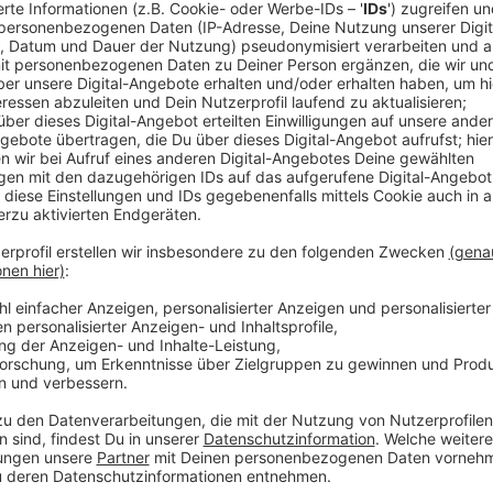
Anzeige
Die Stadt hat nach eigenen Angaben viel dafür geta
gibt es in den Kitas weiter zu wenige Mitarbeiter. Die
Betreuungszeiten zwischenzeitlich reduziert.
Gruppen
NRW-Kitas, seien bislang nicht erforderlich gewesen. 
zusammen mit Eltern und Erziehern den Rest des Kita
es in jeder vierten Kita eingeschränkte Betreuungsz
festgelegt werden sollen.
Laut NRW-Familienministerium gab es im Februar in 
Die Betreuungsstunden wurden reduziert, oder einz
komplett schließen.
Anzeige
Weitere Meldungen aus Leverkusen
Anzeige