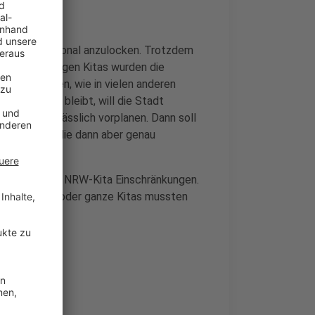
n, neues Personal anzulocken. Trotzdem
 Folge: in einigen Kitas wurden die
schließungen, wie in vielen anderen
Damit es so bleibt, will die Stadt
-Jahres verlässlich vorplanen. Dann soll
eiten geben, die dann aber genau
jeder zehnten NRW-Kita Einschränkungen.
elne Gruppen oder ganze Kitas mussten