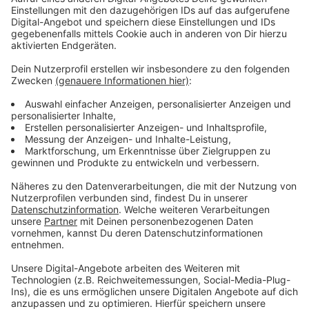
Aufruf: Die Demokratie unterstützen
Anzeige
Einfacher wird es, je mehr Leverkusener sich noch als
Demokratie-Unterstützer melden. Anmelden könnt ihr
euch
hier
.
Anzeige
Weitere Meldungen aus Leverkusen
Anzeige
Verkehrsunfall: Odenthaler kollidiert mit Leverkusener
Sozialstreik bleibt in Leverkusen überschaubar
Leverkusen erhält Fördermittel zur Sanierung der