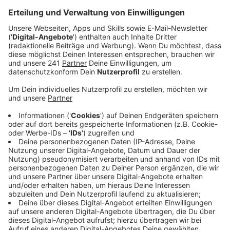
gesucht.
Veröffentlicht:
Montag, 10.03.2025 06:48
Anzeige
Etwas über die Hälfte der benötigten Wahlhelfer für
den September haben sich schon freiwillig gemeldet.
Trotzdem fehlen noch einige hundert. Dass bei der
vorgezogenen Bundestagswahl organisatorisch alles
glatt gelaufen ist, sei schön, aber keine
Selbstverständlichkeit, sagt uns die Stadt. Das
Wahlamt musste tatkräftig von der Stadtverwaltung
und vielen Freiwilligen unterstützt werden.
Anzeige