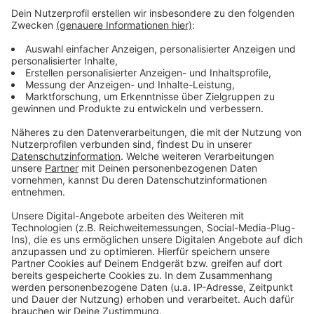
Anzeige
Leverkusen wählt das Europaparlament
Gericht: Leverkusener wegen sexuellem Missbrauchs
verurteilt
Feuerwehr bei Brand im Kreuzhof im Einsatz
Anzeige
Anzeige
Anzeige