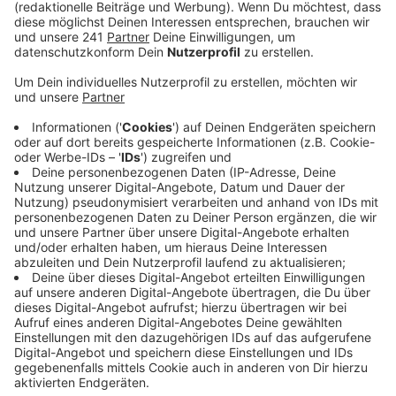
Veröffentlicht:
Freitag, 07.06.2024 06:27
Anzeige
Weil Bayer 04 Leverkusen dann zum Saisonbeginn
eigentlich gegen sich selbst spielen müsste, tritt die
Werkself stattdessen gegen den Vizemeister VfB
Stuttgart an. Ausgetragen wird das Spiel in der
BayArena am Samstag, den 17. August. Die Partien der
ersten DFB-Pokalrunde mit Beteiligung der beiden
Supercup-Teilnehmer fallen ersatzweise auf den 27.
Und 28. August.
Anzeige
Mehr Meldungen aus Leverkusen