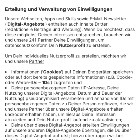
Anzeige
Haushaltsloch der Stadt
Anzeige
Einen Kunstrasenplatz hat der in Steinbüchel
ansässige Verein zwar bereits, aber um mehr Platz zu
schaffen, soll ein zweiter her. Der soll direkt nebenan
auf dem Noch-Ascheplatz gebaut werden. Weil der
Verein wegen der schwierigen Haushaltslage der
Stadt aber nicht auf Unterstützung setzen kann,
nimmt er das Heft jetzt selber in die Hand. In
Absprache mit der Stadt und dem Sportpark hat der
Verein ausgemacht, dass der neue Kunstrasenplatz in
Eigeninitiative gebaut werden kann.