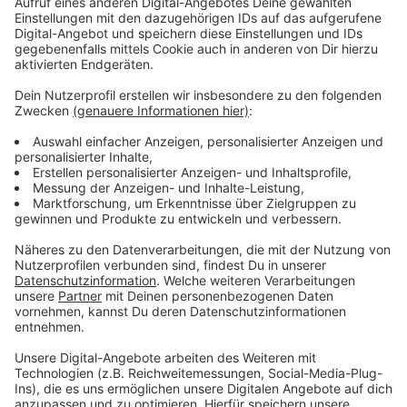
Anzeige
Finanzierung
Anzeige
Für rund 550.000 Euro soll es den neuen Platz geben.
Das Geld kommt durch Spenden und Sponsoren, aber
auch einen Kredit bei der Bank zusammen. Wenn alles
gut geht, dann ist der neue Kunstrasenplatz bereits
Ende 2026 fertig gebaut.
Anzeige
Weitere Meldungen aus unserer Stadt
Anzeige