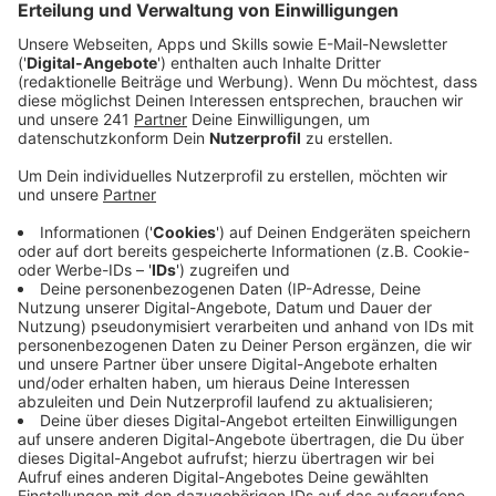
Anzeige
Wie viel sollten Menschen in Deutschland mindestens
verdienen? Das wird im langsam beginnenden
Bundestagswahlkampf ein zentrales Thema sein. Und
viele Menschen bei uns in der Stadt sind unmittelbar
betroffen. Das meint die Gewerkschaft Nahrung
Genuss Gaststätten. Sie beruft sich auf Zahlen des
Pestel-Instituts. Demnach verdienen rund 4.200
Menschen bei uns in der Stadt den Mindestlohn. Der
liegt aktuell bei 12,41 Euro pro Stunde, soll aber
ansteigen.
Anzeige
Potenzieller Anstieg auf 14 bis 15 Euro