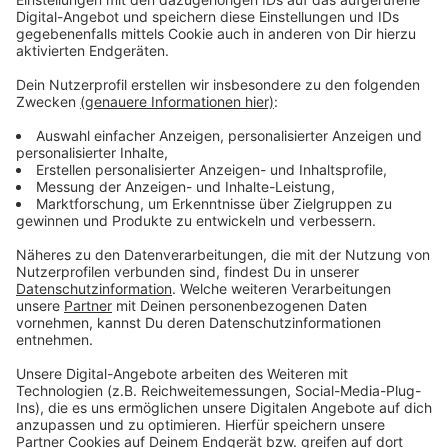
Anzeige
Laut Bundesregierung könnten es bald 14 bis 15 Euro
sein, weil man sich an eine EU-Richtlinie halten muss. In
dem Fall würden laut Pestel-Institut mehr als 10.000
Menschen bei uns in der Stadt mehr verdienen.
Anzeige
Weitere Meldungen aus Leverkusen
Anzeige
Mehr tätliche Angriffe auf Polizeibeamte in
Leverkusen
Bundesligaspiel der Bayer 04-Frauen muss wiederholt