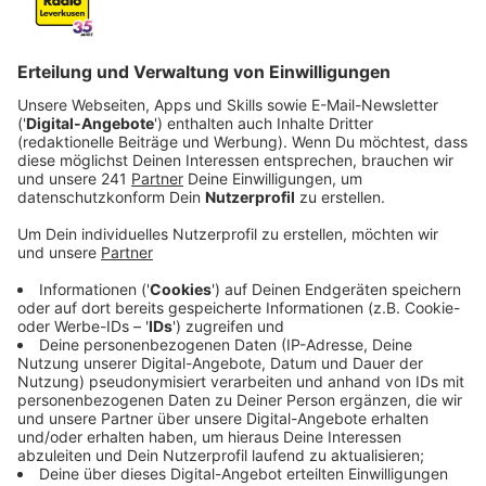
Regenmenge gefallen.
Veröffentlicht:
Montag, 14.07.2025 12:59
Anzeige
Trinkwasser nicht gefährdet
Anzeige
Die wichtigste Nachricht vorab: Um unser Trinkwasser
müssen wir uns auch weiterhin keine Sorgen machen.
Die Dhünntalsperre ist gut gefüllt, so der
Wupperverband. Die Brauchtalsperren in unserer
Umgebung dagegen laufen durch die Trockenheit
immer leerer. Ihre Aufgabe ist es, einen
Mindestwasserstand unserer Flüsse zu gewährleisten,
um die Lebewesen darin zu schützen.