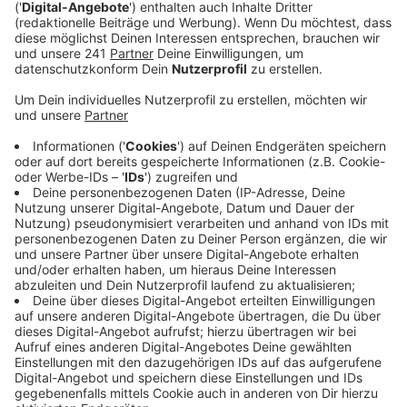
Veröffentlicht:
Montag, 23.02.2026 15:42
Anzeige
Die oftmals sehr kleinen Teile lassen sich demzufolge
wohl nicht immer gut aufsammeln. Wie die Stadt auf
unsere Nachfrage berichtet, ist sie an dem Thema
dran. Das Umweltamt fordert eine Stellungnahme und
Unterlagen von der Autobahn GmbH. Auch ein Vor-Ort-
Termin ist geplant. Je nach Ergebnis der Prüfung
werde man weitere Schritte einleiten, so die Stadt.
Wie die aussehen könnten, dazu hat sie nichts gesagt.
Anzeige
Weitere Meldungen aus Leverkusen?