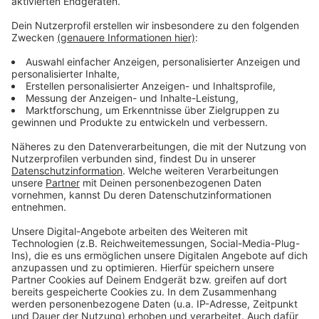
Anzeige
Müllproblem an Containern: Das plant die Stadt
Leverkusen
Zonta Club Leverkusen verleiht Preis für engagierte
Frauen
Oberbürgermeister will Finanzlage zur Chefsache
machen
Anzeige