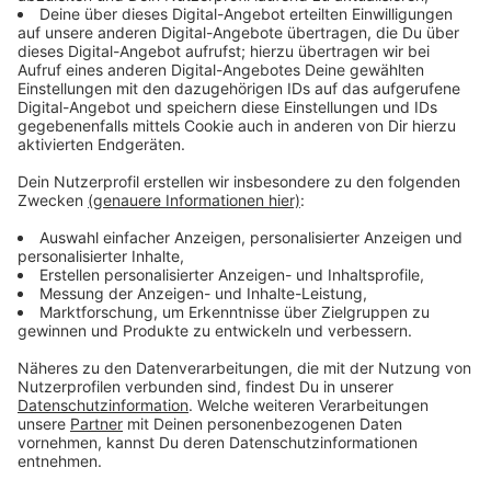
jetzt abschätzen. Aufgestellt werden musste er aber
trotzdem, weil eine Stadt ohne Haushalt nicht
handlungsfähig ist.
Anzeige
Einsparungen und
Haushaltssicherungskonzept
Anzeige
Obwohl sie nicht reichen, sieht man einige
Einsparungen im aktuellen Konzept: 1500 Stellen
weniger soll es zum Beispiel in der Stadtverwaltung
geben, die Stadt will vieles mit KI ausgleichen, um
effizienter und günstiger arbeiten zu können.
Außerdem werden wohl einige Gesellschaften in
Zukunft weniger finanzielle Unterstützung von der