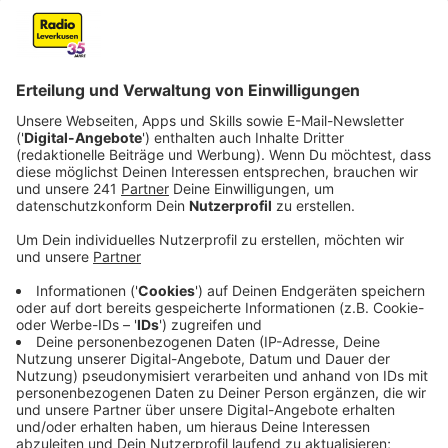
Veröffentlicht:
Dienstag, 08.04.2025 06:17
Anzeige
Bezirksregierung wird Haushalt wohl nicht
genehmigen
Anzeige
844 Millionen Euro im Minus ist Leverkusen aktuell, und
diese beachtliche Summe wird die Stadt auch in den
nächsten zehn Jahren nicht ausgeglichen haben –
trotz Haushaltssicherungskonzept, das zeigen die
hochgerechneten Zahlen. Aus diesem Grund ist der
neue Haushalt der Stadt wohl nicht
genehmigungsfähig, das kann der Kämmerer schon