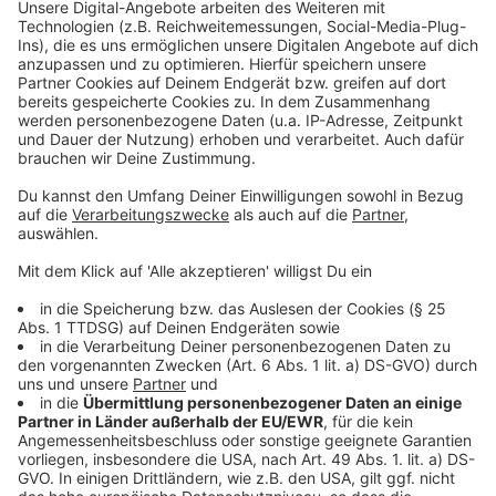
Stadt bekommen, es ist aber noch nicht klar, wen das
betreffen wird. Die Ratspolitiker und -politikerinnen
haben außerdem am Montagabend zugestimmt,
bestimmte Kredite aufzunehmen, damit die Stadt
weiterhin Projekte umsetzen kann.
Anzeige
Weitere Meldungen aus Leverkusen
Anzeige
Speed-Week in Leverkusen: Bis Sonntag wird viel
geblitzt
Messerangriff in Leverkusen: 16-Jähriger auf
Intensivstation
Wann es in Leverkusen zu den meisten Unfällen