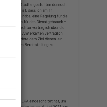
, mit der die Stadtangestellten dennoch
nt: "Richtig ist, dass
ich
am 11.
ens gebeten ha
be
, eine Regelung für die
 von Parkkarten für den Dienstgebrauch –
dem neuen Pächter vertraglich über die
gstellung der Ämterkarten vertraglich
erung insbesondere dem Ziel dienen, ein
entgeltlichen Bereitstellung zu
n Monaten das LKA eingeschaltet hat, um
ngsverdacht habe ich am 4. Juni 2025, um