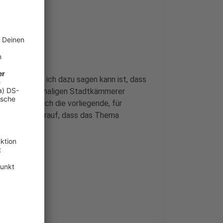
 „Alles, was ich dazu sagen kann ist, dass
und dem damaligen Stadtkämmerer
nden hat. Auch die vorliegende, für
ei Hinweise darauf, dass das Thema