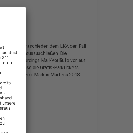
ei Monaten entschieden dem LKA den Fall
e“ der Stadt auszuschließen. Die
t liegen allerdings Mail-Verläufe vor, aus
em wusste, dass die Gratis-Parktickets
ge Stadt-Kämmerer Markus Märtens 2018