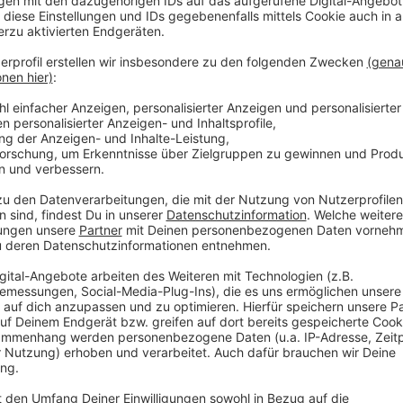
2021 habe Märtens noch einmal bei einer Stadtanges
daraufhin um eine neue Vertrags-Regelung gebeten, 
sind, wird er in der RP zitiert.
Anzeige
Viele offene Fragen
Anzeige
Warum die kostenlosen Parktickets trotzdem weiterh
aktuell noch unklar. Ist das Thema vergessen worde
fehlerhaft? Und gibt es einen Schuldigen? All das k
werden. Die Untersuchungen des LKA laufen zurzeit 
Akten ausgewertet, heißt es auf Radio Leverkusen a
Anzeige