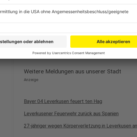
jeglichen Verdacht der Vorteilsnahme in Sachen ko
Mitarbeitenden der Stadtverwaltung Leverkusen zu 
Leverkusener Parkhausgesellschaft mbH (LPG) vor
Korruptionsbekämpfungsgesetzt nachzukommen,
de
angezeigt, mit der Bitte um Prüfung."
Anzeige
Weitere Meldungen aus unserer Stadt
Anzeige
Bayer 04 Leverkusen feuert ten Hag
Leverkusener Feuerwehr zurück aus Spanien
27-jähriger wegen Körperverletzung in Leverkusen a