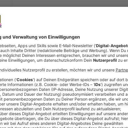
Mail-Verläufe
Anzeige
Oberbürgermeister Uwe Richrath hatte vor knapp dr
vorzulegen, um „jeglichen Verdacht der Vorteilsnahm
Ermittlungen des LKA laufen noch, der Rheinische Pos
denen hervorgeht, dass Richrath bereits seit länger
nicht zulässig seien. Darüber hatte ihn der damali
informiert.
Anzeige
Richrath bat um neue Regelung
Anzeige