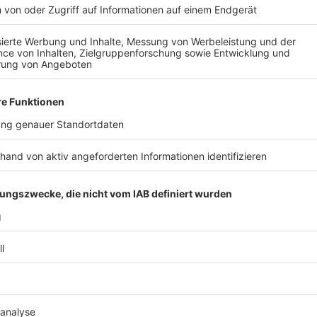
Richrath habe eine neue Reglung in Auftrag gegeben
die Park-Tickets erhalten.
Weiter heißt es im Stateme
November 2021 den damaligen Stadtkämmerer Märt
langjährige, praktizierte, kostenfreie Bereitstellung
und damit zur Erfüllung dienstlicher Aufgaben – mit 
LPG abzusichern, indem die kostenfreie Zurverfügun
inkludiert werden. Dabei sollte die vertragliche Fixi
verbindliches und transparentes Gegengewicht zur un
schaffen."
Anzeige
Statement der Stadt - Teil 3
Anzeige
Richrath verweist zudem darauf, dass er vor einige
den Sachverhalt zu prüfen: "Nach einem ersten Anfa