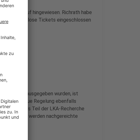
tellten darauf hingewiesen. Richrath habe
in der kostenlose Tickets eingeschlossen
in irregulär ausgegeben wurden, ist
n? War die neue Regelung ebenfalls
önnte ebenfalls Teil der LKA-Recherche
noch. Aktuell werden nachgereichte
nfrage.