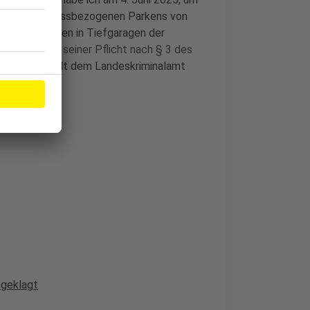
stenlosen anlassbezogenen Parkens von
Dienstzwecken in Tiefgaragen der
zubeugen
und seiner Pflicht nach § 3 des
n Sachverhalt dem Landeskriminalamt
ngeklagt