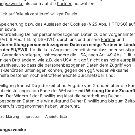
Statement der Stadt - Teil 1
Anzeige
In einem Statement des Oberbürgermeisters heißt es:
es am
15. Februar 2018 einen Jour Fixe zwischen
mir
Märtens hätte geben sollen, der aber nicht stattgefu
diesen Jour Fixe erstelle Tagesordnung gibt keinerl
Ämterparkkarte hätte angesprochen werden sollen."
Anzeige
Statement der Stadt - Teil 2
Anzeige