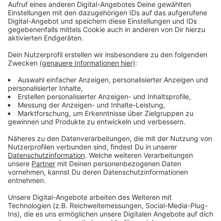
Die beiden Tatverdächtigen sollen nach dem Angriff
geflüchtet sein. Beide werden als 20 bis 30 Jahre alt
und circa 1,70m groß beschrieben. Laut Polizei sollen
sie außerdem dunkle Haare haben. Einer der
Verdächtigen
soll mit einem schwarzen T-Shirt der
Marke JORDAN bekleidet gewesen sein. Sein
Komplize soll
eine helle Weste getragen haben. Wer Hinweise zu den
beiden geben kann, soll sich bei der Polizei melden -
telefonisch unter 0221 229-0 oder per E-Mail an
poststelle.koeln@polizei.nrw.de.
Anzeige
Weitere Meldungen aus unserer Stadt
Anzeige