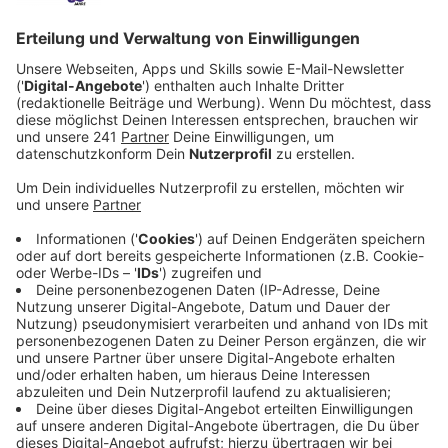
Anzeige
Bayer und Vielfalt im Arbeitsmarkt
Anzeige
Bayer bleibt seiner Verpflichtung zur Förderung von
Vielfalt und Chancengleichheit im Arbeitsmarkt treu.
Auf Anfrage von Radio Leverkusen betont Bayer, dass
es darum gehe, Talente zu fördern und ein
leistungsstarkes Unternehmen zu bleiben. Die
Entwicklungen in den USA werden aufmerksam
beobachtet, doch Bayer hält an seinen Diversity-
Programmen fest.