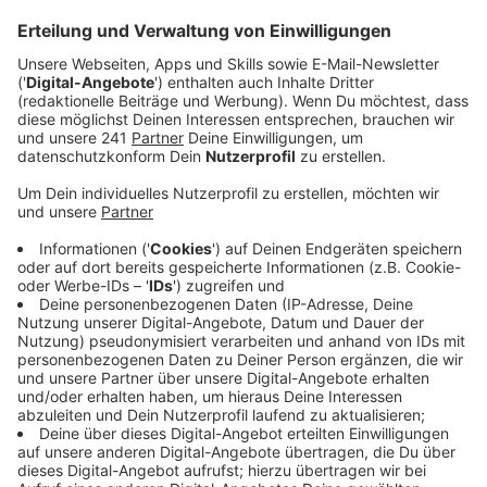
Veröffentlicht:
Montag, 12.05.2025 06:54
Anzeige
Nach dem letzten Heimspiel von Bayer 04 steht ab
heute (12.05.) eine große Baustelle vor dem Stadion
an. Die Bismarckstraße ist im Bereich unter der
Autobahnbrücke vollgesperrt. Dort muss die
Energieversorgung Leverkusen Leitungen
austauschen. Wer zur BayArena oder zur Ostermann-
Arena möchte, muss also erstmal aus Richtung
Manfort anfahren. Die Umleitung führt über
Rathenaustraße und Europaring.
Anzeige