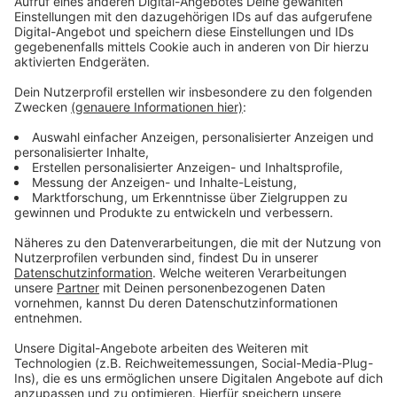
Umleitungen während der Bauarbeiten
Anzeige
Die Sperrung betrifft nicht nur Autos, auch Fußgänger
und Radfahrer können dort in den kommenden Wochen
nicht lang und werden ebenfalls umgeleitet. Das gilt
natürlich auch für die Busse der wupsi. Deshalb wird
die Straße Am Stadtpark während der
Baustellenphase zur Einbahnstraße in Fahrtrichtung
Bismarckstraße.
Alle Infos zu Haltestellenausfällen
findet ihr hier
.
Anzeige
Weitere Meldungen aus Leverkusen
Anzeige