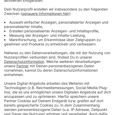
Anzeige
Weitere Meldungen aus Leverkusen
Anzeige
Bayer 04 Leverkusen erreicht EL-Halbfinale
Leverkusen: Feuerwehr-Einsatz in Rheindorf
Bäckereien in Leverkusen bleiben stabil
Anzeige