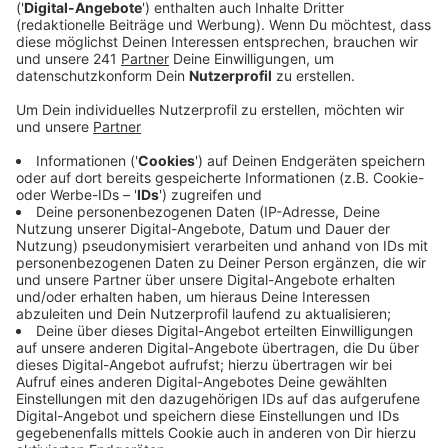
Veröffentlicht:
Freitag, 21.04.2023 06:22
Anzeige
Die Bahn geht davon aus, dass dann der Regional- und
S-Bahn-Verkehr relativ schnell wieder normal laufen
wird – im Fernverkehr kann es noch bis zum Abend zu
Verspätungen und Ausfällen kommen. Beim letzten
großen Bahnstreik waren viele Leverkusener Pendler
offenbar im Home Office geblieben – das große Chaos
auf den Straßen blieb aus. Zusätzlich zum Zug- wird
heute aber auch weiter der Flugverkehr bestreikt – bei
uns betrifft das die Flughäfen Köln/Bonn und
Düsseldorf. Hier streikt unter anderem das
Sicherheitspersonal. Der Flughafen Köln / Bonn geht
davon aus, dass heute mehr als die Hälfte der über
200 geplanten Flüge ausfallen wird.